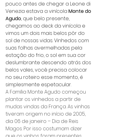
pouco antes de chegar a Leone di 
Venezia estava a vinícola 
Monte do 
Agudo
, que belo presente, 
chegamos ao deck da vinícola e 
vimos um dois mais belos pôr do 
sol de nossas vidas. Vinhedos com 
suas folhas avermelhadas pela 
estação do frio, o sol em sua cor 
deslumbrante descendo atrás dos 
belos vales, você precisa colocar 
no seu roteiro esse momento, é 
simplesmente espetacular. 
A Família Monte Agudo começou 
plantar os vinhedos a partir de 
mudas vindas da França. As vinhas 
tiveram origem no início de 2005, 
dia 06 de janeiro – Dia de Reis 
Magos. Por isso costumam dizer 
que os vinhos foram presentes 