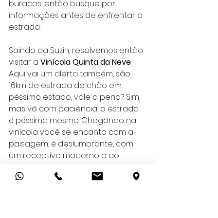
buracos, então busque por 
informações antes de enfrentar a 
estrada.
Saindo da Suzin, resolvemos então 
visitar a 
Vinícola Quinta da Neve
. 
Aqui vai um alerta também, são 
16km de estrada de chão em 
péssimo estado, vale a pena? Sim, 
mas vá com paciência, a estrada 
é péssima mesmo. Chegando na 
vinícola você se encanta com a 
paisagem, é deslumbrante, com 
um receptivo moderno e ao 
mesmo tempo aconchegante. Foi 
uma das vinícolas com melhor 
custo benefício para degustar 
taças, vinhos incríveis, e com um 
cardápio legal para um happy 