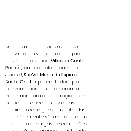
Naquela manhã nosso objetivo 
era visitar as vinícolas da região 
de Urubici, que são: 
Villaggio Conti
, 
Pericó 
(famosa pelo espumante 
Juliete), 
SanVit
, 
Morro da Espia
 e 
Santo Onofre
, porém todos que 
conversamos nos orientaram a 
não irmos para aquela região com 
nosso carro sedan, devido as 
péssimas condições das estradas, 
que infelizmente são massacradas 
por rotas de cargas de caminhões 
de maçãs, e a grande quantidade 