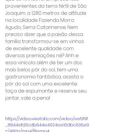
provenientes da terra fértil de São 
Joaquim, a 1.280 metros de altitude 
na localidade Fazenda Morro 
Agudo, Serra Catarinense. Nem 
preciso dizer que a paixão dessa 
família transformou-se em vinhos 
de excelente qualidade com 
diversas premiações né? Ahh e 
essa vinícola além de ter um dos 
mais belos pôr do sol, tem uma 
gastronomia fantástica, assista o 
pôr do sol com uma excelente 
taça de espumante e reserve seu 
jantar, vale a pena!
https://video.wixstatic.com/video/ee5f9f
_8844efd3cdb644e4924ee10dbc636e9
c/480p/mp4/file.mp4