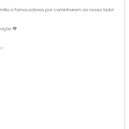
família e fornecedores por caminharem ao nosso lado!
!
ração 💚
sc