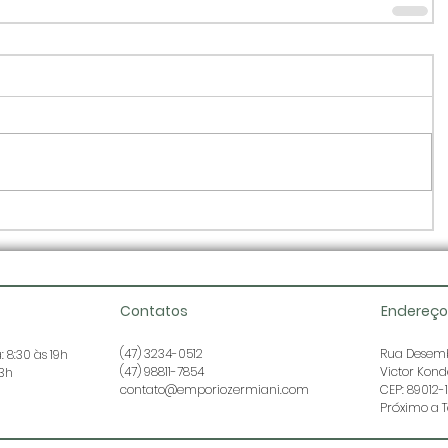
Contatos
Endereço
(47) 3234-0512
Rua Desemb
 8:30 às 19h
(47) 98811-7854
Victor Kon
13h
contato@emporiozermiani.com
CEP: 89012-
Próximo a T