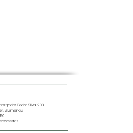
argador Pedro Silva, 203
der, Blumenau
150
ecnofestas