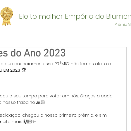
Eleito melhor Empório de Blume
Prêmio M
es do Ano 2023
 que anunciamos esse PRÊMIO: nós fomos eleito o 
 EM 2023 
🏆
oou o seu tempo para votar em nós. Graças a cada 
 nosso trabalho 🙏🏻
edicação, chegou o nosso primeiro prêmio, e sim, 
muito mais 🙌🏻✨