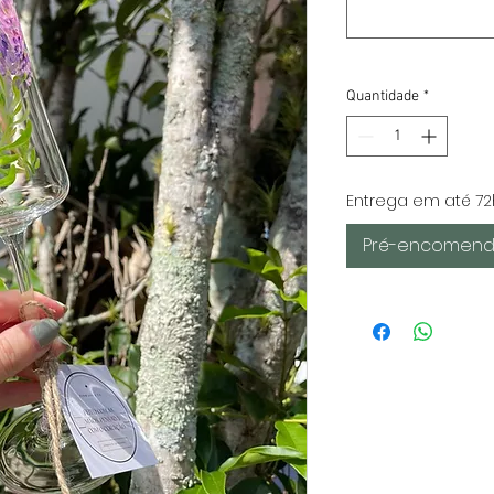
Quantidade
*
Entrega em até 72
Pré-encomend