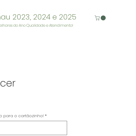
nau 2023, 2024 e 2025
elhores do Ano Qualidade e Atendimento!
scer
eço
to para o cartãozinho!
*