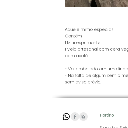
Aquele mimo especial!
Contém:
1 Mini espumante
1 Vela artesanal com cera v
com avelã
- Vai embalado em uma linda
- Na falta de algum item o me
sem aviso prévio.
Horário
Segunda a Sexta: