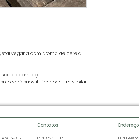
egetal vegana com aroma de cereja
 sacola com laço.
smo será substituído por outro similar
Contatos
Endereço
(47) 3234-0512
Rua Desemb
 8:30 às 19h