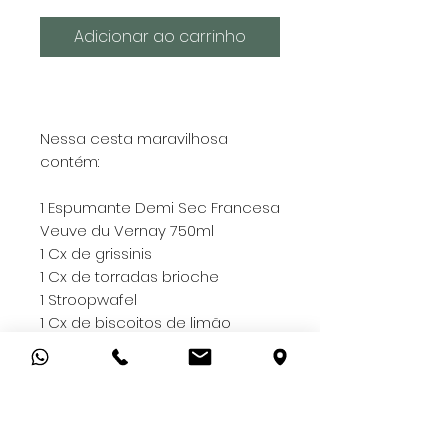
Adicionar ao carrinho
Nessa cesta maravilhosa
contém:
1 Espumante Demi Sec Francesa
Veuve du Vernay 750ml
1 Cx de grissinis
1 Cx de torradas brioche
1 Stroopwafel
1 Cx de biscoitos de limão
siciliano
1 Barra de chocolate da Mukli
(Gramado)
1 Geleia Ibá
1 Lata de nuts de castanhas