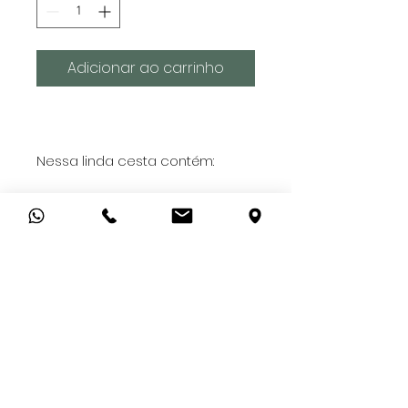
Adicionar ao carrinho
Nessa linda cesta contém:
1 Drip coffee
1 Pct de torradinhas italianas
1 Cx de mini biscoitos Fibratto
1 Cx de biscoitos de laranja com
chocolate
1 Bisnaga de creme de quejo
1 Mini geleia artesanal
- Todas as nossas cestas vão
embaladas com plástico