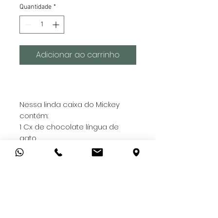
Quantidade
*
Adicionar ao carrinho
Nessa linda caixa do Mickey
contém:
1 Cx de chocolate língua de
gato
1 Bolinho de chocolate
1 Batata importada de Dubai
1 Suco de uva 100% integral
1 Stroopwafel
1 Bala mastigável importada
1 Pct de balas de doce de leite
em pedaços