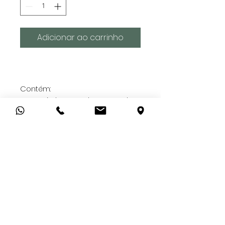
Adicionar ao carrinho
Contém:
1 Cerveja long neck artesanal
1 Cx de grissinis
1 Pct de salgadinho italiano
1 Cx de amendoim maltado
1 Cx de nuts de castanhas
1 Barra de chocolate importado
alemão
- Todas as nossas cestas vão
embaladas com plástico
transparente e laço