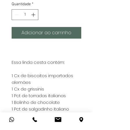
Quantidade
*
Adicionar ao carrinho
Essa linda cesta contém:
1 Cx de biscoitos importados
alemães
1 Cx de grissinis
1 Pct de torradas italianas
1 Bolinho de chocolate
1 Pct de salgadinho italiano
1 Cx de pães de mel artesanais
1 Cx de drágeas Nugali
1 Barra de chocolate Chokolaten