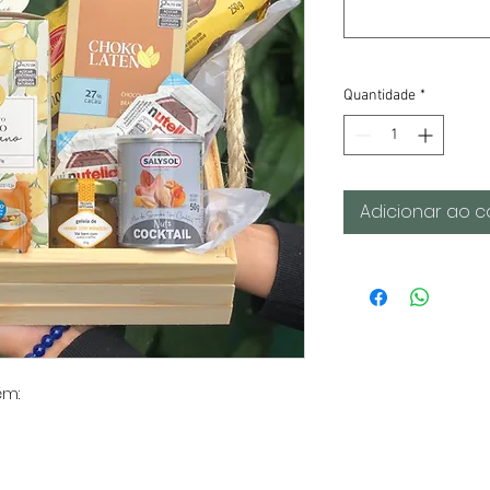
Quantidade
*
Adicionar ao c
ém: