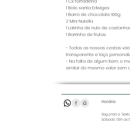
1 Cx torradinha
1 Bolo santa Edwiges
1 Barra de chocolate 100g
2 Mini Nutella
1 Latinha de nuts de castanha
1 Barrinha de frutas
- Todas as nossas cestas vã
transparente e laço personali
- Na falta de algum item, o m
similar do mesmo valor sem av
Horário
Segunda a Sexta:
Sábado: 09h às 