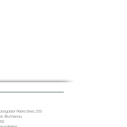
argador Pedro Silva, 203
der, Blumenau
150
ecnofestas