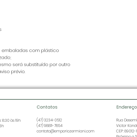
s
o embaladas com plástico
zado;
esmo será substituído por outro
iso prévio.
Contatos
Endereço
(47) 3234-0512
Rua Desemb
 8:30 às 19h
(47) 98811-7854
Victor Kon
13h
contato@emporiozermiani.com
CEP: 89012-
Próximo a T