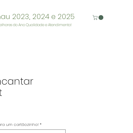
nau 2023, 2024 e 2025
elhores do Ano Qualidade e Atendimento!
ncantar
t
reço
para um cartãozinho!
*