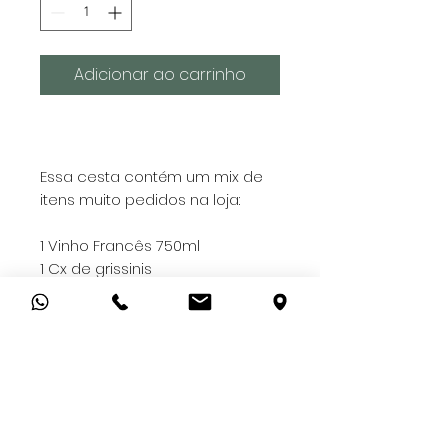
Adicionar ao carrinho
Essa cesta contém um mix de
itens muito pedidos na loja:
1 Vinho Francês 750ml
1 Cx de grissinis
1 Pct de torradas temperdas
italianas
1 Pct de salgadinhos italianos
1 Barra de chocolate Nugali
1 Cx de nuts de castanhas
1 Bisnaga de creme de queijo
1 Caponatta artesanal