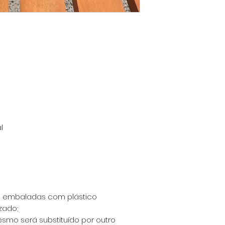
l
o embaladas com plástico
zado;
esmo será substituído por outro