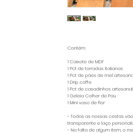
Contém:
1 Caixote de MDF
1 Pct de torradas italianas
1 Pct de pães de mel artesana
1 Drip coffe
1 Pct de casadinhos artesanal
1 Geleia Colher de Pau
1 Mini vaso de flor
- Todas as nossas cestas vã
transparente e laço personali
- Na falta de algum item, o m