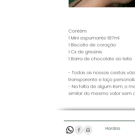
Contém:
1 Mini espumante 187ml
1 Biscoito de coração
1 Cx de grissinis
1 Barra de chocolate ao leite
- Todas as nossas cestas vã
transparente e laço personali
- Na falta de algum item, o m
similar do mesmo valor sem av
Horário