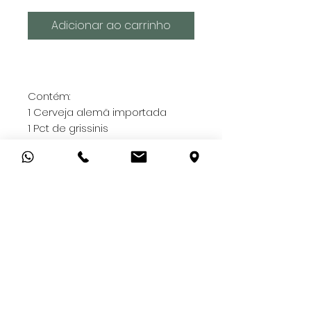
Adicionar ao carrinho
Contém:
1 Cerveja alemã importada
1 Pct de grissinis
1 Pct de torradas italianas
1 Cx de biscoitos de
cappuccino
1 Cx de bombons Amo Você
1 Caponata
2 Bombons
- Todas as nossas cestas vão
embaladas com plástico
transparente e laço
personalizado;