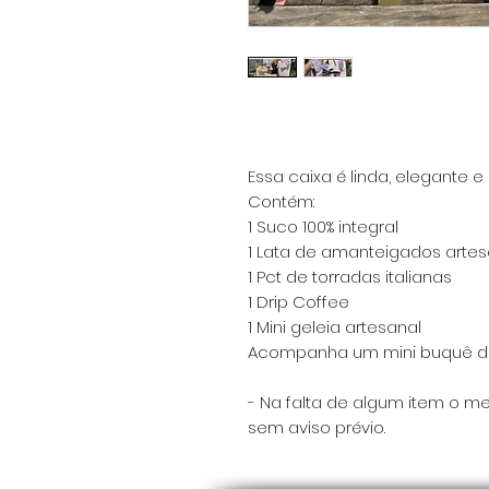
Essa caixa é linda, elegante e 
Contém:
1 Suco 100% integral
1 Lata de amanteigados arte
1 Pct de torradas italianas
1 Drip Coffee
1 Mini geleia artesanal
Acompanha um mini buquê d
- Na falta de algum item o me
sem aviso prévio.