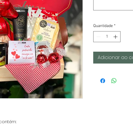
Quantidade
*
Adicionar ao c
contém: