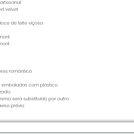
 artesanal
ed velvet
oce de leite viçosa
rmont
rmont
ores romântico
o embaladas com plástico
zado;
esmo será substituído por outro
iso prévio.