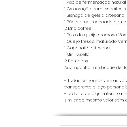
1 Pão de fermentação natural
1 Cx coração com biscoitos r
1 Bisnaga de geleia artesanal
1 Pão de mel recheado com d
2 Drip coffee
1 Pote de queijo cremoso Ve
1 Queijo fresco maturado Ve
1 Caponatta artesanal
1 Mini Nutella
2 Bombons
Acompanha mini buquê de fl
- Todas as nossas cestas vã
transparente e laço personali
- Na falta de algum item, o m
similar do mesmo valor sem av