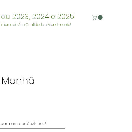
nau 2023, 2024 e 2025
elhores do Ano Qualidade e Atendimento!
a Manhã
reço
o para um cartãozinho!
*