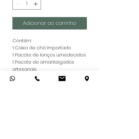
Adicionar ao carrinho
Contém:
1 Caixa de chá importado
1 Pacote de lenços umedecidos
1 Pacote de amanteigados
artesanais
1 Fraldinha de boca
1 Balão de coração azul
- Você pode pedir para fazer
temático para menina ou
neutro, só deixar nas
observações ou entrar em
contato conosco.