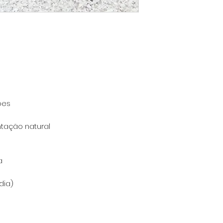
ões
ntação natural
a
dia)