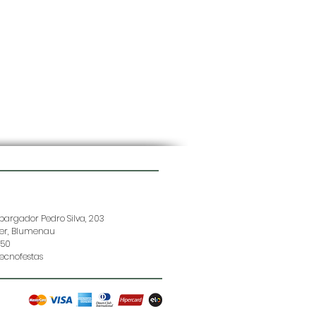
argador Pedro Silva, 203
der, Blumenau
150
ecnofestas