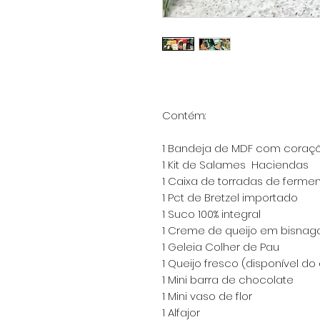
Contém:
1 Bandeja de MDF com coraç
1 Kit de Salames Haciendas
1 Caixa de torradas de ferme
1 Pct de Bretzel importado
1 Suco 100% integral
1 Creme de queijo em bisnag
1 Geleia Colher de Pau
1 Queijo fresco (disponível do 
1 Mini barra de chocolate
1 Mini vaso de flor
1 Alfajor