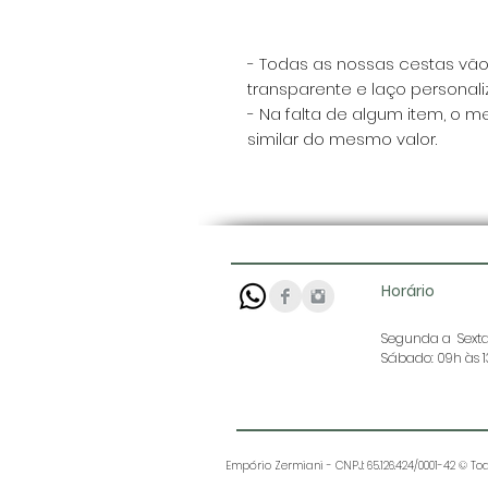
- Todas as nossas cestas vã
transparente e laço personali
- Na falta de algum item, o m
similar do mesmo valor.
Horário
Segunda a Sexta:
Sábado: 09h às 
Empório Zermiani - CNPJ: 65.126.424/0001-42 © Tod