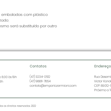
o embaladas com plástico
zado;
esmo será substituído por outro
Contatos
Endereço
(47) 3234-0512
Rua Desemb
 8:30 às 19h
(47) 98811-7854
Victor Kon
13h
contato@emporiozermiani.com
CEP: 89012-
Próximo a T
os os direitos reservados. 2022