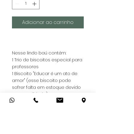
Adicionar ao carrinho
Nesse lindo baú contém:
1 Trio de biscoitos especial para
professores
1 Biscoito "Educar é um ato de
amor" (esse biscoito pode
sofrer falta em estoque devido
a sazonalidade)
1 Mini torrada Vermont
1 Pct de grissinis
1 Barra de chocolate
Schogetten
1 Bolinho de chocolate