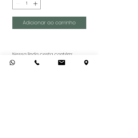
Adicionar ao carrinho
Nessa linda cesta contém:
1 Vinho argentino 750ml
1 Cx de torradinhas
1 Mini caponatta
1 Barra de chocolate "aproveite
cada momento" 50gr
- Todas as nossas cestas vão
embaladas com plástico
transparente e laço
personalizado;