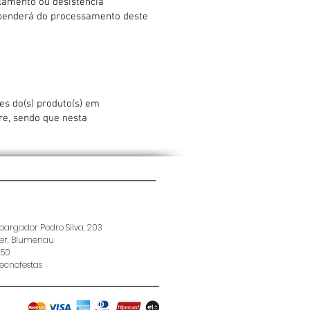
elamento ou desistência
ependerá do processamento deste
es do(s) produto(s) em
re, sendo que nesta
argador Pedro Silva, 203
der, Blumenau
150
ecnofestas