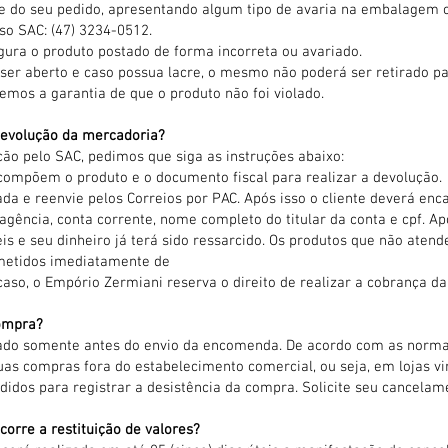
e do seu pedido, apresentando algum tipo de avaria na embalagem 
o SAC: (47) 3234-0512.
ura o produto postado de forma incorreta ou avariado.
ser aberto e caso possua lacre, o mesmo não poderá ser retirado pa
emos a garantia de que o produto não foi violado.
evolução da mercadoria?
ção pelo SAC, pedimos que siga as instruções abaixo:
e compõem o produto e o documento fiscal para realizar a devolução.
da e reenvie pelos Correios por PAC. Após isso o cliente deverá en
gência, conta corrente, nome completo do titular da conta e cpf. A
eis e seu dinheiro já terá sido ressarcido. Os produtos que não ate
emetidos imediatamente de
caso, o Empório Zermiani reserva o direito de realizar a cobrança da 
ompra?
do somente antes do envio da encomenda. De acordo com as norma
uas compras fora do estabelecimento comercial, ou seja, em lojas vir
didos para registrar a desistência da compra. Solicite seu cancela
rre a restituição de valores?