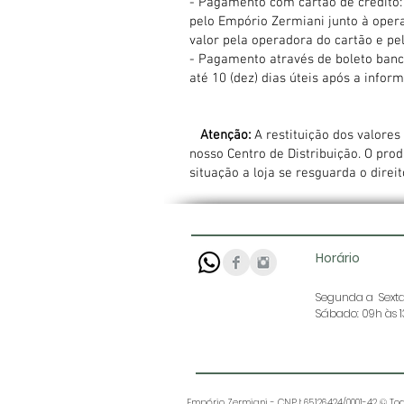
- Pagamento com cartão de crédito: 
pelo Empório Zermiani junto à oper
valor pela operadora do cartão e p
- Pagamento através de boleto bancá
até 10 (dez) dias úteis após a infor
Atenção:
A restituição dos valore
nosso Centro de Distribuição. O pro
situação a loja se resguarda o dire
Horário
Segunda a Sexta:
Sábado: 09h às 
Empório Zermiani - CNPJ: 65.126.424/0001-42 © Tod