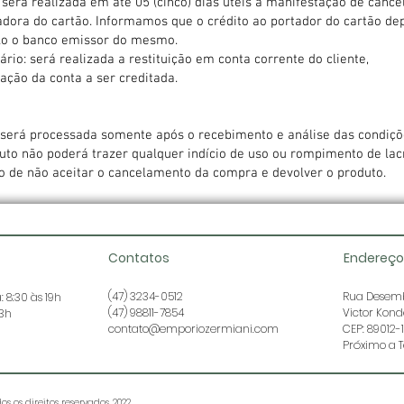
será realizada em até 05 (cinco) dias úteis a manifestação de canc
adora do cartão. Informamos que o crédito ao portador do cartão d
elo o banco emissor do mesmo.
rio: será realizada a restituição em conta corrente do cliente,
mação da conta a ser creditada.
s será processada somente após o recebimento e análise das condiçõ
duto não poderá trazer qualquer indício de uso ou rompimento de lac
ito de não aceitar o cancelamento da compra e devolver o produto.
Contatos
Endereço
(47) 3234-0512
Rua Desemb
 8:30 às 19h
(47) 98811-7854
Victor Kon
13h
contato@emporiozermiani.com
CEP: 89012-
Próximo a T
os os direitos reservados. 2022